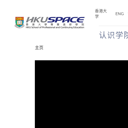
Skip
to
香港大
ENG
main
学
content
认识学
Main
主页
content
start
分享