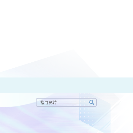
搜
寻
搜
影
寻
片