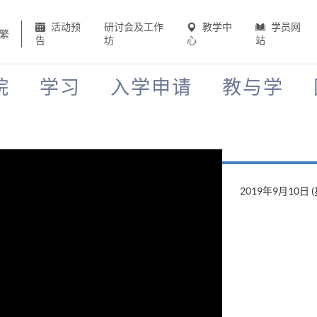
活动预
研讨会及工作
教学中
学员网
繁
告
坊
心
站
院
学习
入学申请
教与学
2019年8月22日 