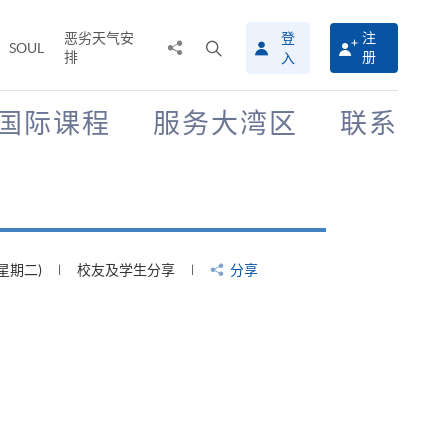
恶劣天气安
登
注
分
打
SOUL
排
册
入
享
开
至
搜
寻
国际课程
服务大湾区
联系
介
面
(星期四)
校友及学生分享
分享