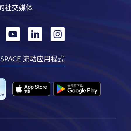
的社交媒体
转
转
转
转
到
到
到
到
facebook
youtube
linkedin
instagram
 SPACE 流动应用程式