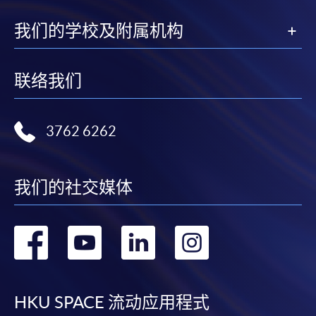
我们的学校及附属机构
联络我们
3762 6262
我们的社交媒体
转
转
转
转
到
到
到
到
facebook
youtube
linkedin
instag
HKU SPACE 流动应用程式