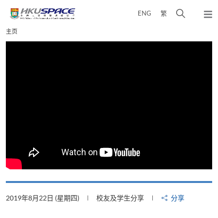
Skip
打
ENG
繁
to
弹
main
开
出
Main
主页
content
搜
主
content
菜
寻
start
单
介
面
2019年8月22日 (星期四)
校友及学生分享
分享
2