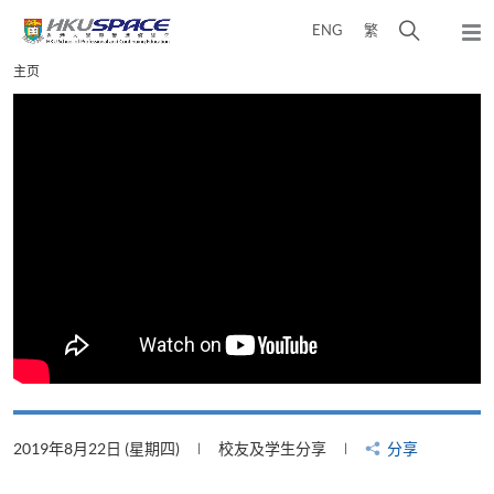
Skip
打
ENG
繁
to
弹
main
开
出
Main
主页
content
搜
主
content
菜
寻
start
单
介
面
2019年8月22日 (星期四)
校友及学生分享
分享
2