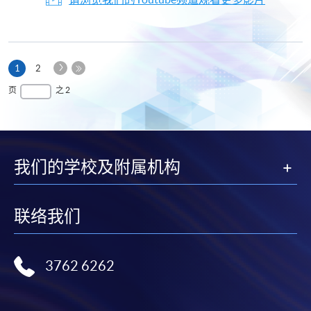
下
本
1
2
一
页
最
页
之 2
页
后
一
页
我们的学校及附属机构
联络我们
3762 6262