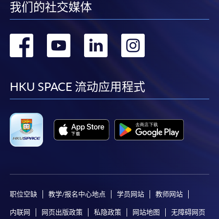
我们的社交媒体
转
转
转
转
到
到
到
到
facebook
youtube
linkedin
instag
HKU SPACE 流动应用程式
职位空缺
教学/报名中心地点
学员网站
教师网站
内联网
网页出版政策
私隐政策
网站地图
无障碍网页