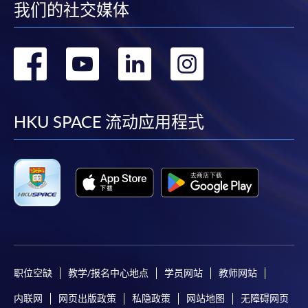
我们的社交媒体
转
转
转
转
到
到
到
到
facebook
youtube
linkedin
instag
HKU SPACE 流动应用程式
职位空缺
教学/报名中心地点
学员网站
教师网站
内联网
网页出版政策
私隐政策
网站地图
无障碍网页