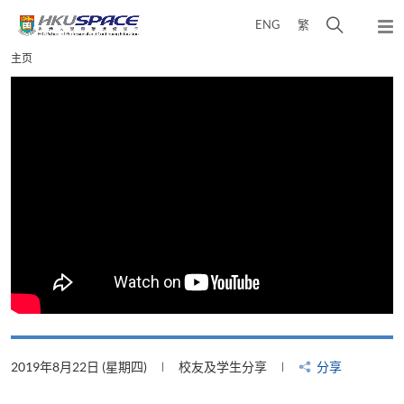
Skip
打
ENG
繁
to
弹
main
开
出
Main
主页
content
搜
主
content
菜
寻
start
单
介
面
2019年8月22日 (星期四)
校友及学生分享
分享
2