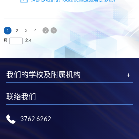
下
本
1
2
3
4
一
页
最
页
之 4
页
后
一
页
我们的学校及附属机构
联络我们
3762 6262