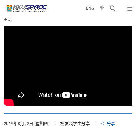
Skip
打
ENG
繁
to
弹
main
开
出
Main
主页
content
搜
主
content
菜
寻
start
单
介
面
2019年8月22日 (星期四)
校友及学生分享
分享
2