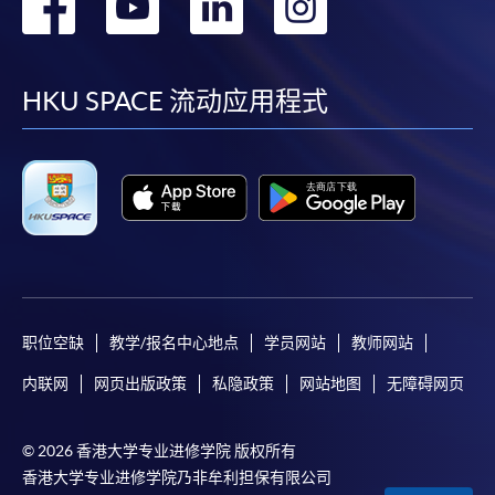
转
转
转
转
到
到
到
到
facebook
youtube
linkedin
instag
HKU SPACE 流动应用程式
职位空缺
教学/报名中心地点
学员网站
教师网站
内联网
网页出版政策
私隐政策
网站地图
无障碍网页
© 2026 香港大学专业进修学院 版权所有
香港大学专业进修学院乃非牟利担保有限公司