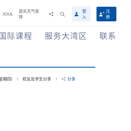
恶劣天气安
登
注
分
打
SOUL
排
册
入
享
开
至
搜
寻
国际课程
服务大湾区
联系
介
面
(星期四)
校友及学生分享
分享