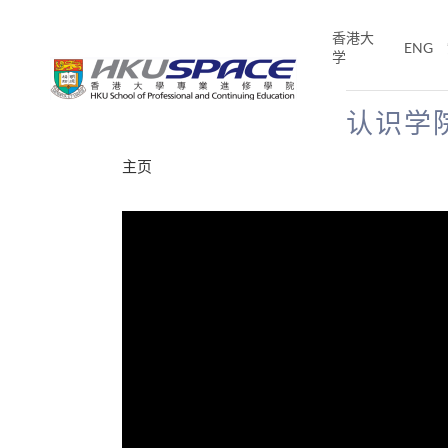
Skip
to
香港大
ENG
main
学
content
认识学
Main
主页
content
start
分享