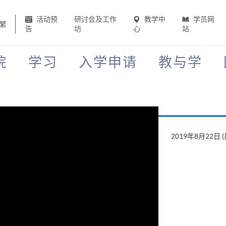
活动预
研讨会及工作
教学中
学员网
繁
告
坊
心
站
院
学习
入学申请
教与学
2019年8月22日 