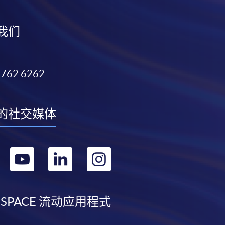
我们
3762 6262
的社交媒体
转
转
转
转
到
到
到
到
facebook
youtube
linkedin
instagram
 SPACE 流动应用程式