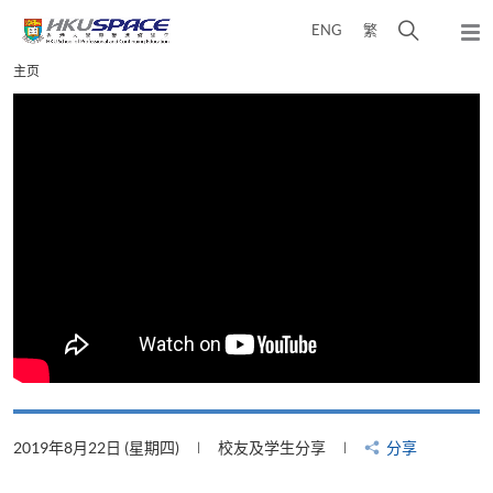
Skip
打
ENG
繁
to
弹
main
开
出
Main
主页
content
搜
主
content
菜
寻
start
单
介
面
2019年8月22日 (星期四)
校友及学生分享
分享
2