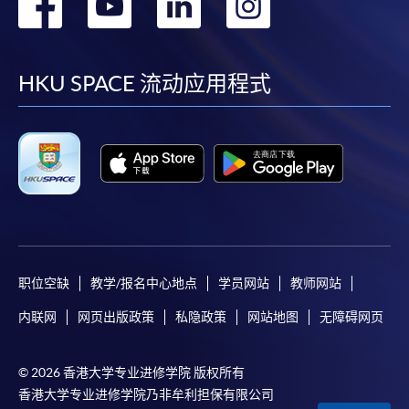
转
转
转
转
到
到
到
到
facebook
youtube
linkedin
instag
HKU SPACE 流动应用程式
职位空缺
教学/报名中心地点
学员网站
教师网站
内联网
网页出版政策
私隐政策
网站地图
无障碍网页
© 2026 香港大学专业进修学院 版权所有
香港大学专业进修学院乃非牟利担保有限公司