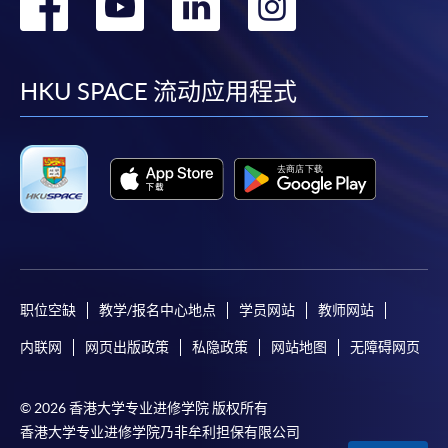
转
转
转
转
到
到
到
到
facebook
youtube
linkedin
instag
HKU SPACE 流动应用程式
职位空缺
教学/报名中心地点
学员网站
教师网站
内联网
网页出版政策
私隐政策
网站地图
无障碍网页
© 2026 香港大学专业进修学院 版权所有
香港大学专业进修学院乃非牟利担保有限公司