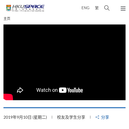
Skip
打
ENG
繁
to
弹
main
开
出
Main
主页
content
搜
主
content
菜
寻
start
单
介
面
2019年9月10日 (星期二)
校友及学生分享
分享
2