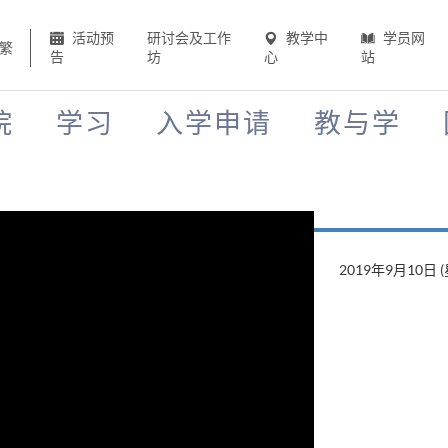
活动预
研讨会及工作
教学中
学员网
繁
告
坊
心
站
院
学习
入学申请
教与学
2019年9月10日 