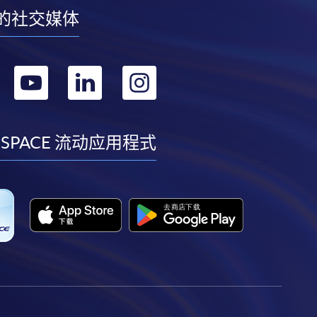
的社交媒体
转
转
转
转
到
到
到
到
facebook
youtube
linkedin
instagram
 SPACE 流动应用程式