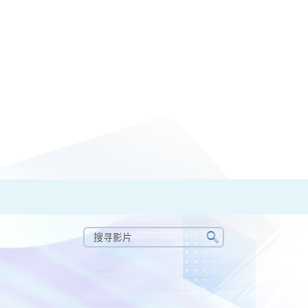
搜
寻
搜
影
寻
片