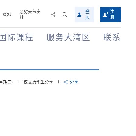
恶劣天气安
登
注
分
打
SOUL
排
册
入
享
开
至
搜
寻
国际课程
服务大湾区
联系
介
面
(星期二)
校友及学生分享
分享