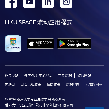
转
转
转
转
到
到
到
到
facebook
youtube
linkedin
instag
HKU SPACE 流动应用程式
职位空缺
教学/报名中心地点
学员网站
教师网站
内联网
网页出版政策
私隐政策
网站地图
无障碍网页
© 2026 香港大学专业进修学院 版权所有
香港大学专业进修学院乃非牟利担保有限公司