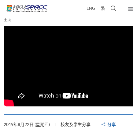
Skip
打
ENG
繁
to
弹
main
开
出
Main
主页
content
搜
主
content
菜
寻
start
单
介
面
2019年8月22日 (星期四)
校友及学生分享
分享
2