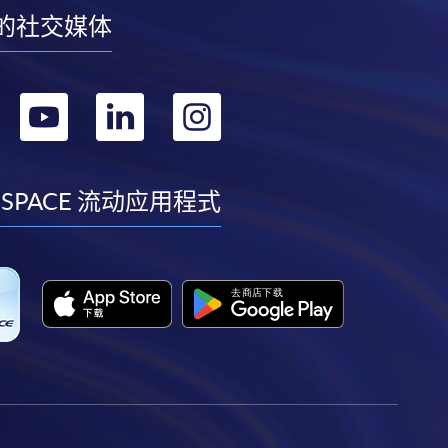
的社交媒体
转
转
转
转
到
到
到
到
facebook
youtube
linkedin
instagram
 SPACE 流动应用程式