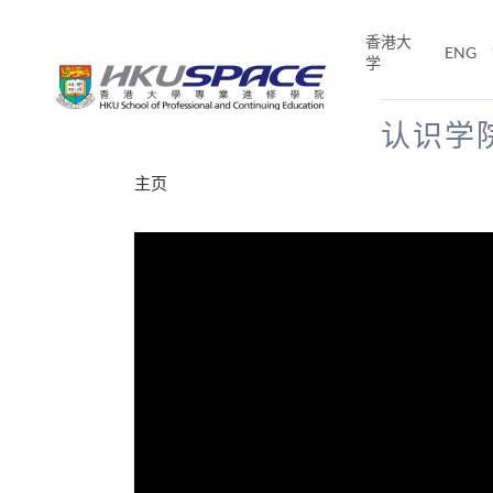
Skip
to
香港大
ENG
main
学
content
认识学
Main
主页
content
start
分享