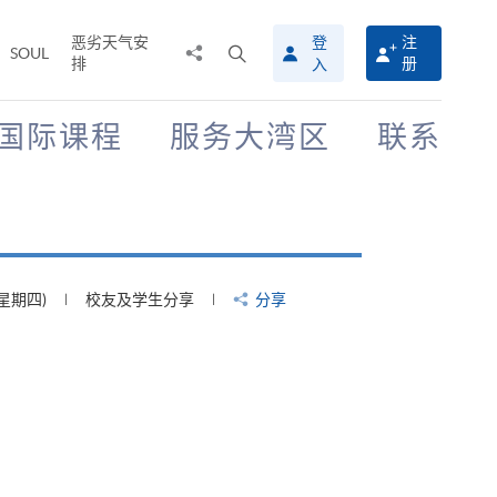
恶劣天气安
登
注
分
打
SOUL
排
册
入
享
开
至
搜
寻
国际课程
服务大湾区
联系
介
面
(星期四)
校友及学生分享
分享