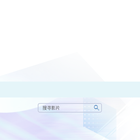
搜
寻
搜
影
寻
片