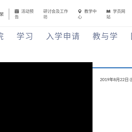
活动预
研讨会及工作
教学中
学员网
繁
告
坊
心
站
院
学习
入学申请
教与学
2019年8月22日 