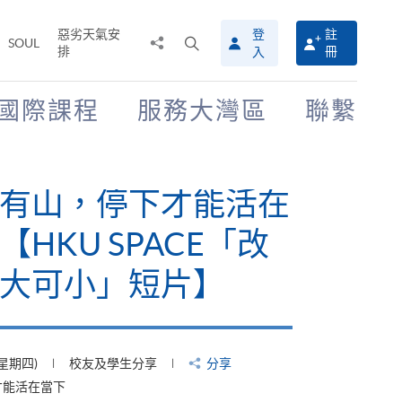
惡劣天氣安
登
註
分
打
SOUL
排
冊
入
享
開
至
搜
尋
國際課程
服務大灣區
聯繫
介
面
有山，停下才能活在
【HKU SPACE「改
大可小」短片】
(星期四)
校友及學生分享
分享
才能活在當下