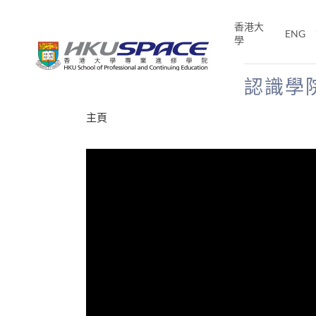
Skip
to
香港大
ENG
main
學
content
認識學
Main
主頁
content
start
年夢
E「改
片】
分享
、媽媽、同時也是女