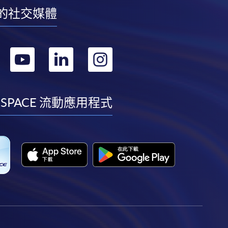
的社交媒體
轉
轉
轉
轉
到
到
到
到
facebook
youtube
linkedin
instagram
 SPACE 流動應用程式