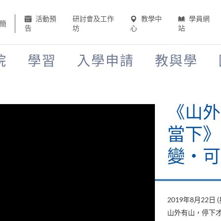
活動預
研討會及工作
教學中
學員網
簡
告
坊
心
站
院
學習
入學申請
教與學
《山外
當下》
變‧可
2019年8月22日 
山外有山，停下