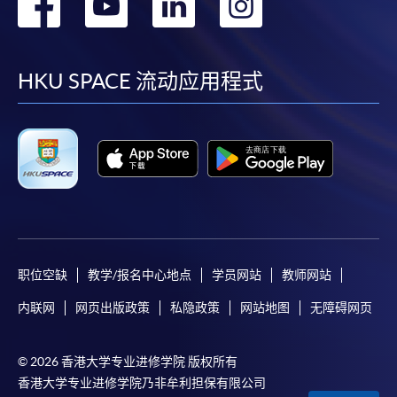
转
转
转
转
到
到
到
到
facebook
youtube
linkedin
instag
HKU SPACE 流动应用程式
职位空缺
教学/报名中心地点
学员网站
教师网站
内联网
网页出版政策
私隐政策
网站地图
无障碍网页
© 2026 香港大学专业进修学院 版权所有
香港大学专业进修学院乃非牟利担保有限公司