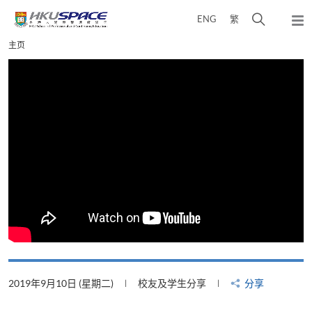
Skip
打
ENG
繁
to
弹
main
开
出
Main
主页
content
搜
主
content
菜
寻
start
单
介
面
2019年9月10日 (星期二)
校友及学生分享
分享
2