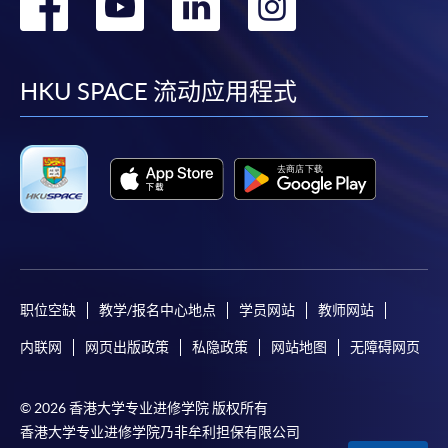
转
转
转
转
到
到
到
到
facebook
youtube
linkedin
instag
HKU SPACE 流动应用程式
职位空缺
教学/报名中心地点
学员网站
教师网站
内联网
网页出版政策
私隐政策
网站地图
无障碍网页
© 2026 香港大学专业进修学院 版权所有
香港大学专业进修学院乃非牟利担保有限公司