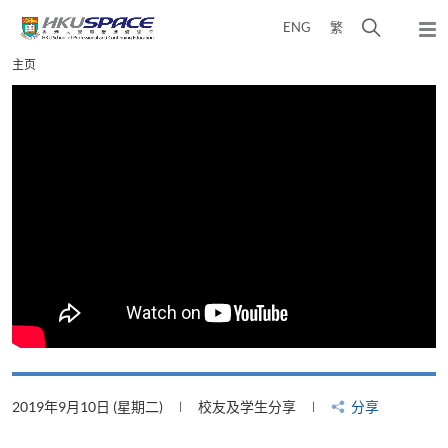
Skip
打
ENG
繁
to
弹
main
开
出
Main
主页
content
搜
主
content
菜
寻
start
单
介
面
分享
2019年8月22日 (星期四)
校友及学生分享