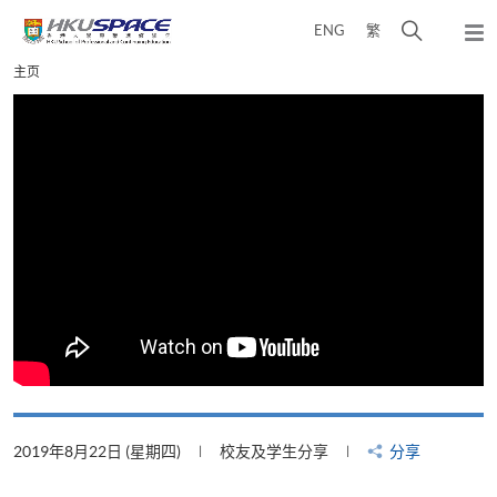
Skip
打
ENG
繁
to
弹
main
开
出
Main
主页
content
搜
主
content
菜
寻
start
单
介
面
2019年8月22日 (星期四)
校友及学生分享
分享
2