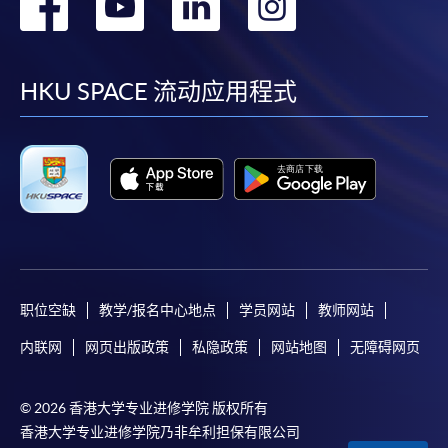
转
转
转
转
到
到
到
到
facebook
youtube
linkedin
instag
HKU SPACE 流动应用程式
职位空缺
教学/报名中心地点
学员网站
教师网站
内联网
网页出版政策
私隐政策
网站地图
无障碍网页
© 2026 香港大学专业进修学院 版权所有
香港大学专业进修学院乃非牟利担保有限公司