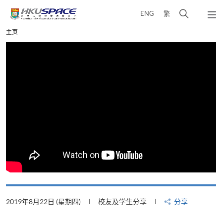
Skip
打
ENG
繁
to
弹
main
开
出
Main
主页
content
搜
主
content
菜
寻
start
单
介
面
2019年8月22日 (星期四)
校友及学生分享
分享
2