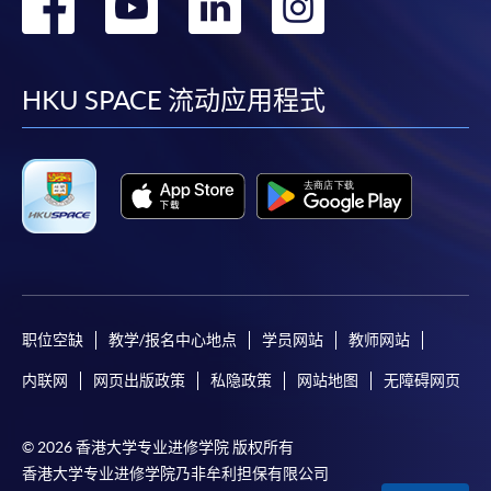
转
转
转
转
到
到
到
到
facebook
youtube
linkedin
instag
HKU SPACE 流动应用程式
职位空缺
教学/报名中心地点
学员网站
教师网站
内联网
网页出版政策
私隐政策
网站地图
无障碍网页
© 2026 香港大学专业进修学院 版权所有
香港大学专业进修学院乃非牟利担保有限公司