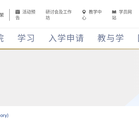
活动预
研讨会及工作
教学中
学员网
繁
告
坊
心
站
院
学习
入学申请
教与学
tory)