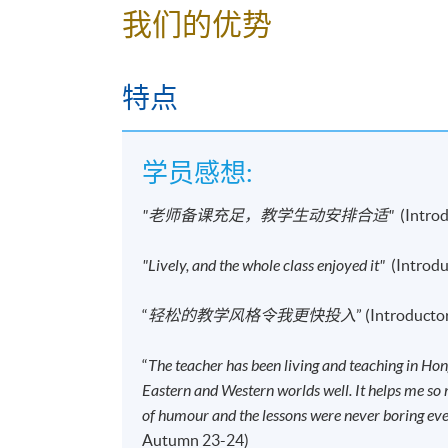
时间
6:45pm - 9:45pm
我们的优势
地点
Kowloon East Campus, 28 Wang
特点
报名代码
2445-2892AW
开课日期
2026年9月12日 (星期六)
时间
10:00am - 1:00pm
学员感想:
地点
Kowloon West Campus, NCB Inno
Kowloon.
"老师备课充足，教学生动安排合适"
(Intro
修业期
"Lively, and the whole class enjoyed it"
(Introd
120小时
“
轻松的教学风格令我更快投入
” (Introduct
40讲
每讲3小时
“
The teacher has been living and teaching in Hon
Eastern and Western worlds well. It helps me so
地点
of humour and the lessons were never boring eve
港大保良何鸿燊社区书院
Autumn 23-24)