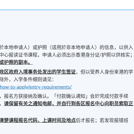
於本地申请人）或护照（适用於非本地申请人）的信息，以供入
中心报读证书课程，申请人必须出示香港身分证/护照以供核实
或护照的副本。
政区政府入境事务处发出的学生签证
，但以受养人身份来港的学
除外，入学条件细则请见：
/how-to-apply/entry-requirements/
，报名方获接纳及确认。「付款确认通知」会於完成付款手续
，
请保留有关之通知电邮，并自行到各区报名中心向职员索取正
清楚课程报名代码，上课时间及地点
后才报名；若发现报错班