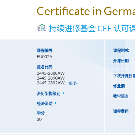
Certificate in Germ
持续进修基金 CEF 认可
课程编号
课程制式
EU002A
开课日期
报名代码
2445-2888AW
下次开课日
2445-2890AW
报
2445-2892AW...
更多
修业期
名
代
资历架构级别
教学语言
码
经济资助
课程费用
学分
30