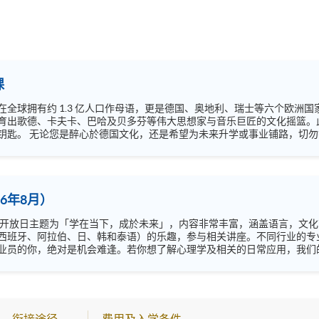
课
全球拥有约 1.3 亿人口作母语，更是德国、奥地利、瑞士等六个欧洲
育出歌德、卡夫卡、巴哈及贝多芬等伟大思想家与音乐巨匠的文化摇篮。
程！我们的资深母语导师
互动中感受德语文化的独特魅力，助您轻松建立稳固的语感基础。名额有限，
anhkuspace7078
6年8月）
西班牙、阿拉伯、日、韩和泰语）的乐趣，参与相关讲座。不同行业的专
你，绝对是机会难逢。若你想了解心理学及相关的日常应用，我们的讲座更是首选之列。
错过是次活动，记得把握机会，立刻报名参加，规划学习之路，成就你的
衔接途径
费用及入学条件