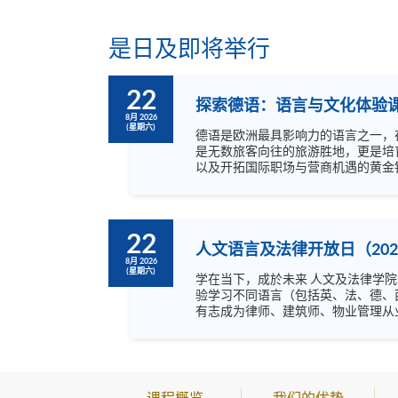
是日及即将举行
22
探索德语：语言与文化体验
8月 2026
(星期六)
德语是欧洲最具影响力的语言之一，在
是无数旅客向往的旅游胜地，更是培
以及开拓国际职场与营商机遇的黄金钥匙。 无论您是醉心於德国文化，还是希望为未来升学或事业铺路，切勿错过这次的免费体验课
将带领您轻松掌握德语入门要诀，在
：德语及英语 Instagram: https://www.instagram.com/european_hkuspace/ Facebook: https://www.facebook.com/hkuspace.european YouTube:
https://www.youtube.com/@europe
22
人文语言及法律开放日（202
8月 2026
(星期六)
学在当下，成於未来 人文及法律学院开放日主题为「学在当下，成於未来」，内容非常丰富，涵盖语言，文化艺术及不同专业，绝不容错过！ 欢迎阁下到来体
验学习不同语言（包括英、法、德、
有志成为律师、建筑师、物业管理从业员的
坊、体验课堂和丰富资讯讲座。万勿
课程概览
我们的优势