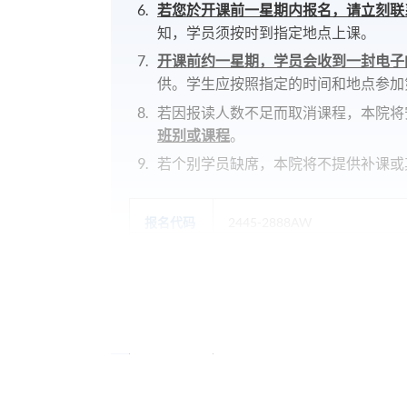
若您於开课前一星期内报名，请立刻联
知，学员须按时到指定地点上课。
开课前约一星期，学员会收到一封电子
供。学生应按照指定的时间和地点参加
若因报读人数不足而取消课程，本院将
班别或课程
。
若个别学员缺席，本院将不提供补课或
报名代码
2445-2888AW
开课日期
2026年9月16日 (星期三)
时间
6:45pm - 9:45pm
地点
HKU SPACE Po Leung Kuk Stan
Campus, 66 Leighton Road, Cau
报名代码
2445-2890AW
开课日期
2026年9月18日 (星期五)