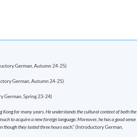
 Hoi Road, Kowloon Bay, Kowloon.
现时接受报名
vation Centre, 888 Lai Chi Kok Road,
ductory German, Autumn 24-25)
uctory German, Autumn 24-25)
ory German, Spring 23-24)
g Kong for many years. He understands the cultural context of both the
 much to acquire a new foreign language. Moreover, he has a good sense
n though they lasted three hours each
.” (Introductory German,