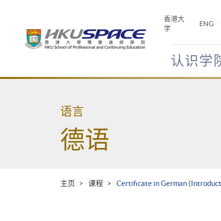
Skip
to
香港大
ENG
main
学
content
认识学
Main
content
start
语言
德语
主页
课程
Certificate in German (Introduc