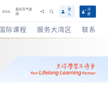
恶劣天气安
登
注
分
打
SOUL
排
册
入
享
开
至
搜
寻
国际课程
服务大湾区
联系
介
面