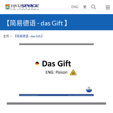
Skip
打
ENG
繁
to
弹
main
开
出
Main
content
搜
主
content
【简易德语 - das Gift 】
菜
寻
start
单
介
主页
【简易德语 - das Gift 】
面