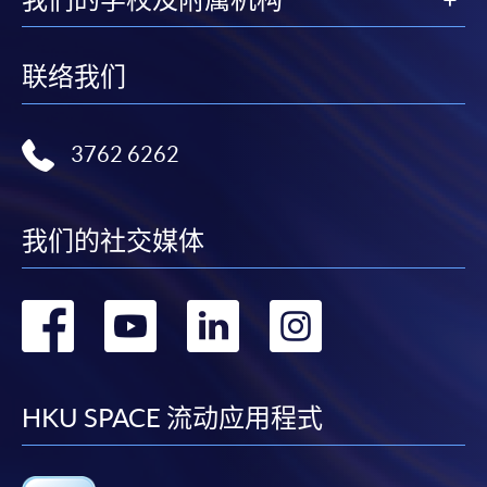
联络我们
3762 6262
我们的社交媒体
转
转
转
转
到
到
到
到
facebook
youtube
linkedin
instag
HKU SPACE 流动应用程式