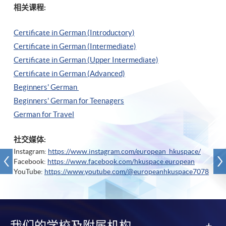
相关课程:
Certificate in German (Introductory)
Certificate in German (Intermediate)
Certificate in German (Upper Intermediate)
Certificate in German (Advanced)
Beginners' German
Beginners' German for Teenagers
German for Travel
社交媒体:
Instagram:
https://www.instagram.com/european_hkuspace/
Facebook:
https://www.facebook.com/hkuspace.european
YouTube:
https://www.youtube.com/@europeanhkuspace7078
我们的学校及附属机构