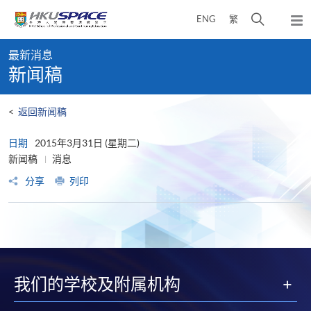
Skip
打
ENG
繁
to
弹
main
开
出
Main
content
搜
主
最新消息
content
菜
寻
新闻稿
start
单
介
面
<
返回新闻稿
日期
2015年3月31日 (星期二)
新闻稿
消息
分享
列印
我们的学校及附属机构