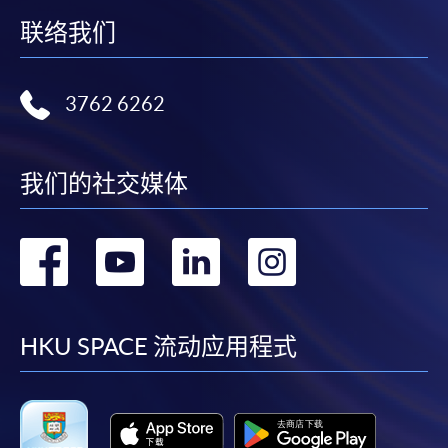
联络我们
3762 6262
我们的社交媒体
转
转
转
转
到
到
到
到
facebook
youtube
linkedin
instag
HKU SPACE 流动应用程式