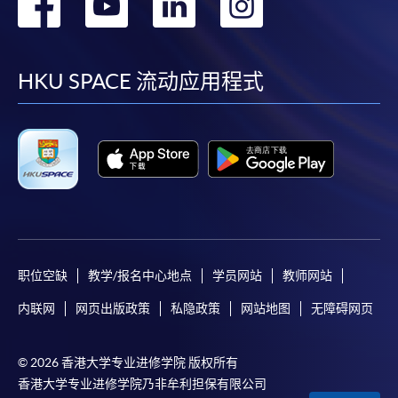
转
转
转
转
到
到
到
到
facebook
youtube
linkedin
instag
HKU SPACE 流动应用程式
职位空缺
教学/报名中心地点
学员网站
教师网站
内联网
网页出版政策
私隐政策
网站地图
无障碍网页
© 2026 香港大学专业进修学院 版权所有
香港大学专业进修学院乃非牟利担保有限公司