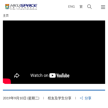
Skip
打
ENG
繁
to
弹
main
开
出
Main
主页
content
搜
主
content
菜
寻
start
单
介
面
2019年9月10日 (星期二)
校友及学生分享
分享
2