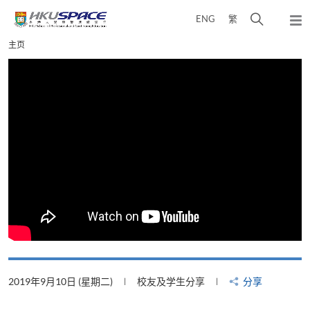
Skip
打
ENG
繁
to
弹
main
开
出
Main
主页
content
搜
主
content
菜
寻
start
单
介
面
9月10日 (星期二)
校友及学生分享
分享
2019年8月2