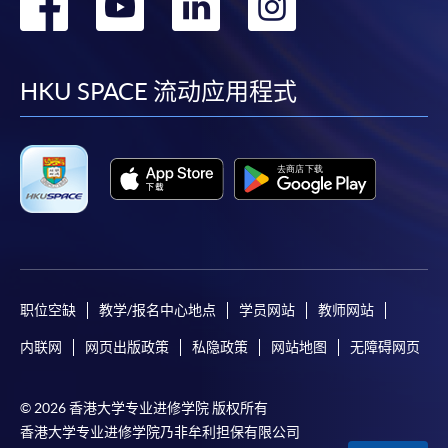
转
转
转
转
到
到
到
到
facebook
youtube
linkedin
instag
HKU SPACE 流动应用程式
职位空缺
教学/报名中心地点
学员网站
教师网站
内联网
网页出版政策
私隐政策
网站地图
无障碍网页
© 2026 香港大学专业进修学院 版权所有
香港大学专业进修学院乃非牟利担保有限公司