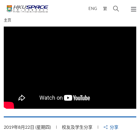
Skip
打
ENG
繁
to
弹
main
开
出
Main
主页
content
搜
主
content
菜
寻
start
单
介
面
2019年8月22日 (星期四)
校友及学生分享
分享
2