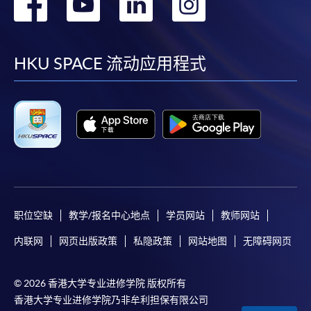
转
转
转
转
到
到
到
到
facebook
youtube
linkedin
instag
HKU SPACE 流动应用程式
职位空缺
教学/报名中心地点
学员网站
教师网站
内联网
网页出版政策
私隐政策
网站地图
无障碍网页
© 2026 香港大学专业进修学院 版权所有
香港大学专业进修学院乃非牟利担保有限公司