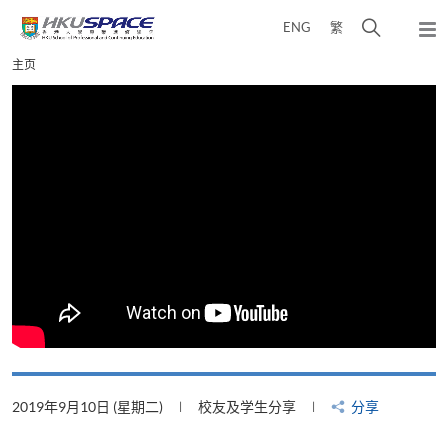
Skip
打
ENG
繁
to
弹
main
开
出
Main
主页
content
搜
主
content
菜
寻
start
单
介
面
2019年9月10日 (星期二)
校友及学生分享
分享
2