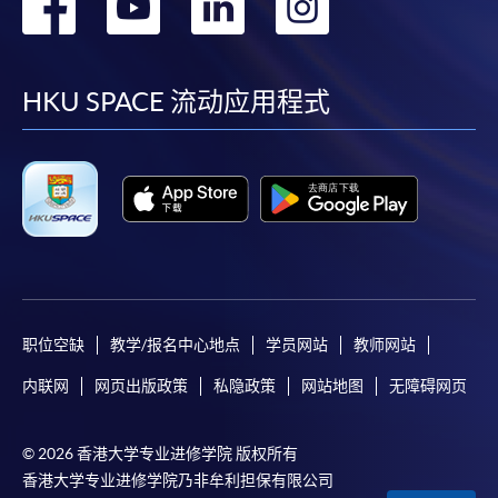
转
转
转
转
到
到
到
到
facebook
youtube
linkedin
instag
HKU SPACE 流动应用程式
职位空缺
教学/报名中心地点
学员网站
教师网站
内联网
网页出版政策
私隐政策
网站地图
无障碍网页
© 2026 香港大学专业进修学院 版权所有
香港大学专业进修学院乃非牟利担保有限公司