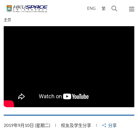
Skip
打
ENG
繁
to
弹
main
开
出
Main
主页
content
搜
主
content
菜
寻
start
单
介
面
2019年9月10日 (星期二)
校友及学生分享
分享
2