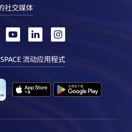
的社交媒体
转
转
转
转
到
到
到
到
facebook
youtube
linkedin
instagram
 SPACE 流动应用程式