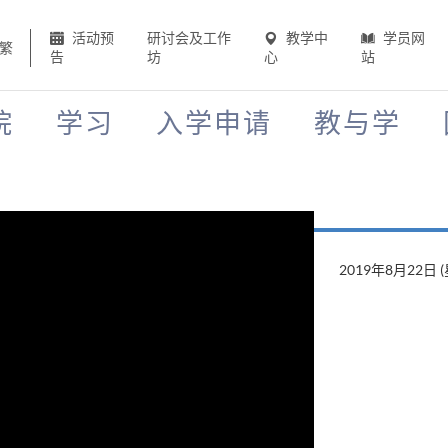
活动预
研讨会及工作
教学中
学员网
繁
告
坊
心
站
院
学习
入学申请
教与学
2019年8月22日 