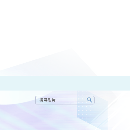
搜
寻
搜
影
寻
片