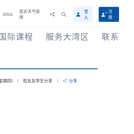
恶劣天气安
登
注
分
打
SOUL
排
册
入
享
开
至
搜
寻
国际课程
服务大湾区
联系
介
面
(星期四)
校友及学生分享
分享