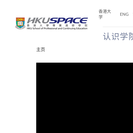
Skip
to
香港大
ENG
main
学
content
认识学
Main
主页
content
start
分享