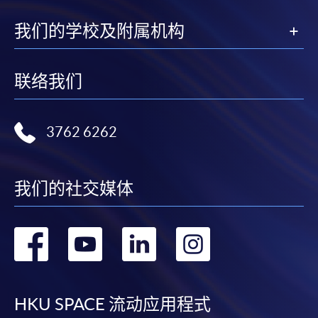
我们的学校及附属机构
联络我们
3762 6262
我们的社交媒体
转
转
转
转
到
到
到
到
facebook
youtube
linkedin
instag
HKU SPACE 流动应用程式