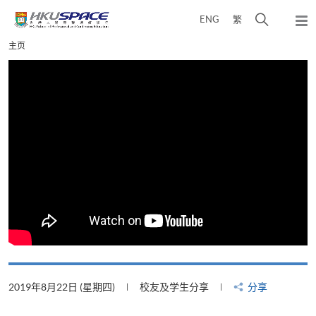
Skip
打
ENG
繁
to
弹
main
开
出
Main
主页
content
搜
主
content
菜
寻
start
单
介
面
2019年8月22日 (星期四)
校友及学生分享
分享
2