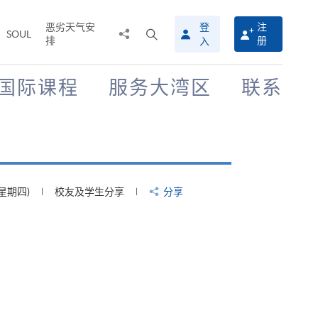
恶劣天气安
登
注
分
打
SOUL
排
册
入
享
开
至
搜
寻
国际课程
服务大湾区
联系
介
面
(星期四)
校友及学生分享
分享