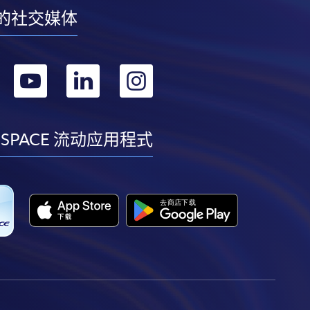
的社交媒体
转
转
转
转
到
到
到
到
facebook
youtube
linkedin
instagram
 SPACE 流动应用程式