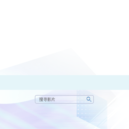
搜
寻
搜
影
寻
片