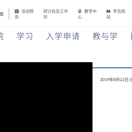
活动预
研讨会及工作
教学中
学员网
繁
告
坊
心
站
院
学习
入学申请
教与学
2019年8月22日 