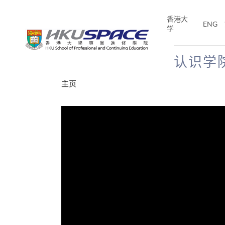
Skip
to
香港大
ENG
main
学
content
认识学
Main
主页
content
start
分享