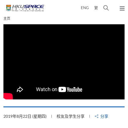
Skip
打
ENG
繁
to
弹
main
开
出
Main
主页
content
搜
主
content
菜
寻
start
单
介
面
2019年8月22日 (星期四)
校友及学生分享
分享
2