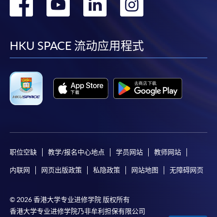
转
转
转
转
到
到
到
到
facebook
youtube
linkedin
instag
HKU SPACE 流动应用程式
职位空缺
教学/报名中心地点
学员网站
教师网站
内联网
网页出版政策
私隐政策
网站地图
无障碍网页
© 2026 香港大学专业进修学院 版权所有
香港大学专业进修学院乃非牟利担保有限公司