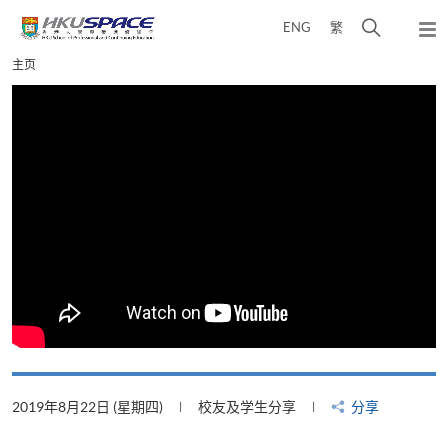
Skip
打
ENG
繁
to
弹
main
开
出
Main
主页
content
搜
主
content
菜
寻
start
单
介
面
2019年8月22日 (星期四)
校友及学生分享
分享
2