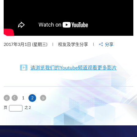
2017年3月1日 (星期三)
校友及学生分享
分享
请浏览我们的Youtube频道观看更多影片
上
本
1
2
一
第
页
最
页
之 2
页
一
后
页
一
页