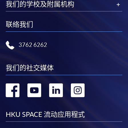
我们的学校及附属机构
联络我们
3762 6262
我们的社交媒体
转
转
转
转
到
到
到
到
facebook
youtube
linkedin
instag
HKU SPACE 流动应用程式