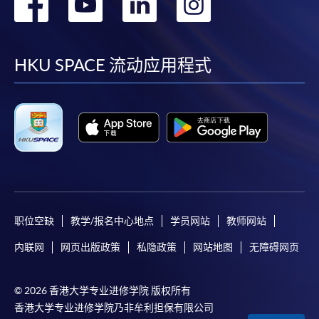
转
转
转
转
到
到
到
到
facebook
youtube
linkedin
instag
HKU SPACE 流动应用程式
职位空缺
教学/报名中心地点
学员网站
教师网站
内联网
网页出版政策
私隐政策
网站地图
无障碍网页
© 2026 香港大学专业进修学院 版权所有
香港大学专业进修学院乃非牟利担保有限公司