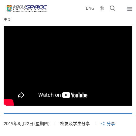
Skip
打
ENG
繁
to
弹
main
开
出
Main
主页
content
搜
主
content
菜
寻
start
单
介
面
2019年8月22日 (星期四)
校友及学生分享
分享
2