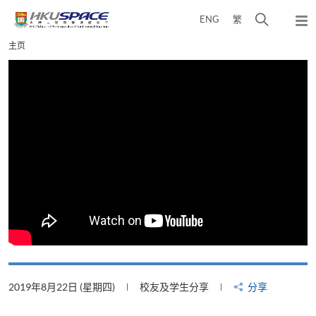
Skip
打
ENG
繁
to
弹
main
开
出
Main
主页
content
搜
主
content
菜
寻
start
单
介
面
2019年8月22日 (星期四)
校友及学生分享
分享
2