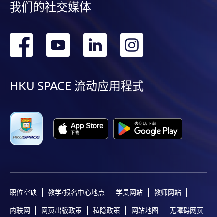
我们的社交媒体
转
转
转
转
到
到
到
到
facebook
youtube
linkedin
instag
HKU SPACE 流动应用程式
职位空缺
教学/报名中心地点
学员网站
教师网站
内联网
网页出版政策
私隐政策
网站地图
无障碍网页