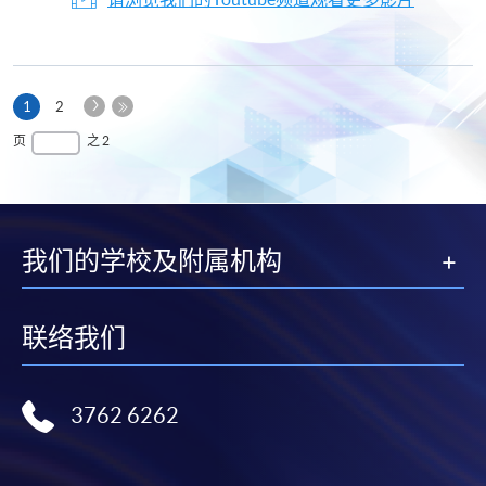
下
本
1
2
一
页
最
页
之 2
页
后
一
页
我们的学校及附属机构
联络我们
3762 6262