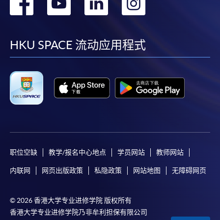
转
转
转
转
到
到
到
到
facebook
youtube
linkedin
instag
HKU SPACE 流动应用程式
职位空缺
教学/报名中心地点
学员网站
教师网站
内联网
网页出版政策
私隐政策
网站地图
无障碍网页
© 2026 香港大学专业进修学院 版权所有
香港大学专业进修学院乃非牟利担保有限公司