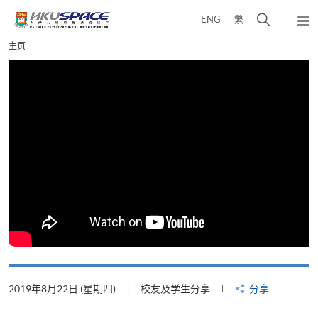
Skip
打
ENG
繁
to
弹
main
开
出
Main
主页
content
搜
主
content
菜
寻
start
单
介
面
2019年8月22日 (星期四)
校友及学生分享
分享
2