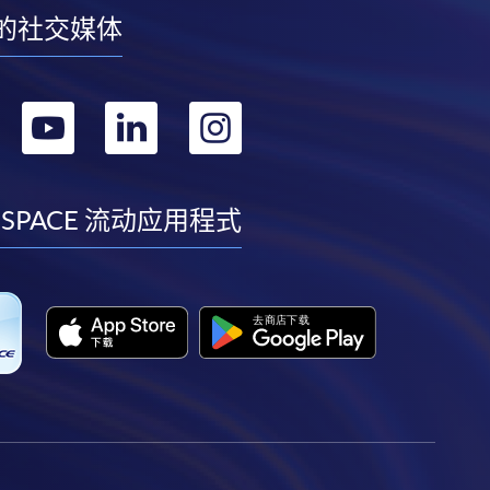
的社交媒体
转
转
转
转
到
到
到
到
facebook
youtube
linkedin
instagram
 SPACE 流动应用程式