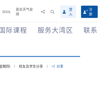
恶劣天气安
登
注
分
打
SOUL
排
册
入
享
开
至
搜
寻
国际课程
服务大湾区
联系
介
面
(星期四)
校友及学生分享
分享