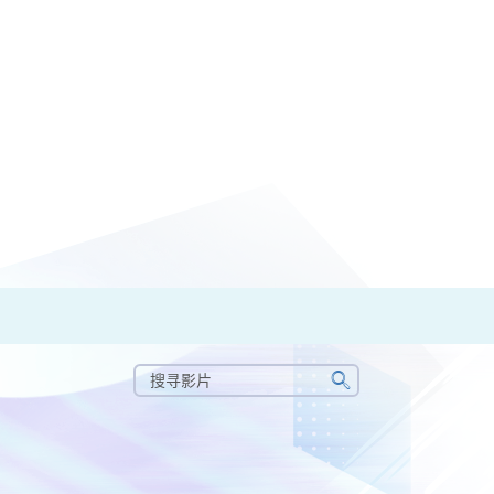
搜
寻
搜
影
寻
片