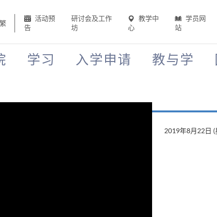
活动预
研讨会及工作
教学中
学员网
繁
告
坊
心
站
院
学习
入学申请
教与学
2019年8月22日 