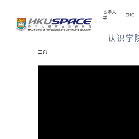
Skip
to
香港大
ENG
main
学
content
认识学
Main
主页
content
start
分享