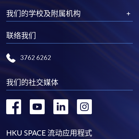
我们的学校及附属机构
联络我们
3762 6262
我们的社交媒体
转
转
转
转
到
到
到
到
facebook
youtube
linkedin
instag
HKU SPACE 流动应用程式