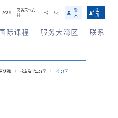
恶劣天气安
登
注
分
打
SOUL
排
册
入
享
开
至
搜
寻
国际课程
服务大湾区
联系
介
面
(星期四)
校友及学生分享
分享