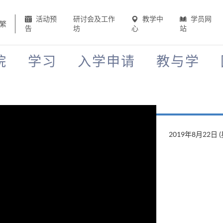
活动预
研讨会及工作
教学中
学员网
繁
告
坊
心
站
院
学习
入学申请
教与学
2019年8月22日 