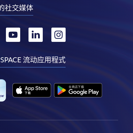
的社交媒体
转
转
转
转
到
到
到
到
facebook
youtube
linkedin
instagram
 SPACE 流动应用程式