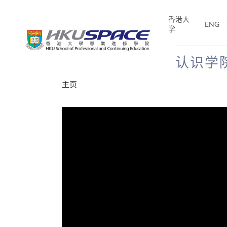
Skip
to
香港大
ENG
main
学
content
认识学
Main
主页
content
start
分享