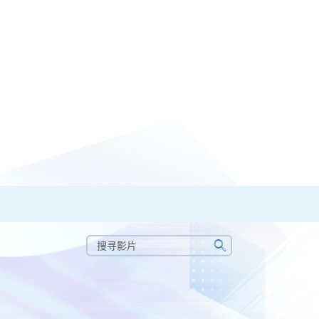
搜
寻
搜
影
寻
片