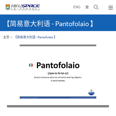
Skip
打
ENG
繁
to
弹
main
开
出
Main
content
搜
主
content
【简易意大利语 - Pantofolaio 】
菜
寻
start
单
介
主页
【简易意大利语 - Pantofolaio 】
面