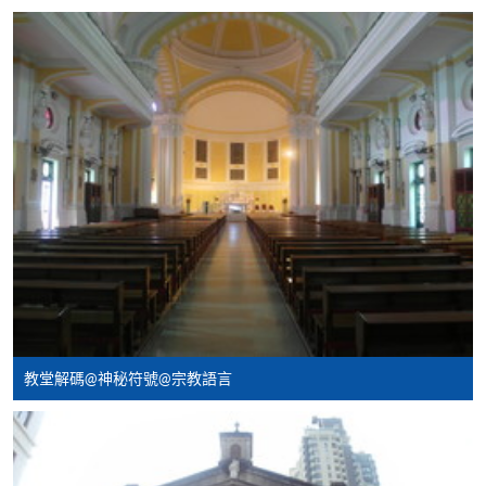
報讀新課程
凡以「先到先得」為取錄方式的課程，請填妥
SF26報名表，親往
報名中心
或以郵遞方式連同學
費以及所需證明文件呈交。
[
下載報名表SF26
]
申請學歷頒授及專業課程可能需要其他資料，報名
表可向報名中心或有關課程負責人索取。填妥申請
表格後，請連同報名費/學費以及所需證明文件親
往報名中心或以郵遞方式遞交。
教堂解碼@神秘符號@宗教語言
報讀同一學歷頒授課程內其他單元
​學院為學歷頒授課程特設「註冊及學費通知」，適