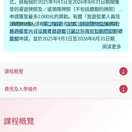
式，就每個於2025年9月1日至2026年8月31日期間獲
發的導遊牌照及／或領隊牌照（不包括續期的牌照），
申請獲發最多2,000元的資助。有關「旅遊從業人員培
訓資助計劃」（第二階段）詳情，請瀏覽旅監局網頁：
*資助申請人須在
導遊領牌考試
或
領隊領牌考試
取得合
旅遊從業人員培訓資助計劃（第二階段） | 旅遊業監
格的兩年內（以應考日期當日起計）向旅監局提交相關
管局
牌照申請，並於2025年9月1日至2026年8月31日期間
。
獲發有關牌照。
阅读更多
課程概覽
費用及入學條件
課程概覽