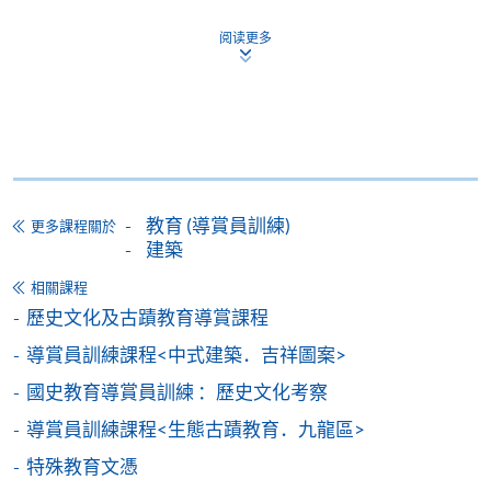
-
個別學歷頒授課程
阅读更多
報讀同一學歷頒授課程內其他單元
個別課程為須報讀同一學歷頒授課程及其他單元或繳
交下期學費的學員，提供網上服務，如學員就讀的課
程設有此服務，課程負責人會通知學員有關程序。
教育 (導賞員訓練)
更多課程關於
建築
網上支付可通過「繳費靈」(PPS) (不適用於手機)、
VISA 或 Mastercard、「微信支付」(Online WeChat
相關課程
Pay) 、「支付寶」(Online Alipay) 或 「轉數快」(FPS)
歷史文化及古蹟教育導賞課程
繳付學費。
導賞員訓練課程<中式建築．吉祥圖案>
國史教育導賞員訓練 ：歷史文化考察
導賞員訓練課程<生態古蹟教育．九龍區>
親身報名/郵遞
特殊教育文憑