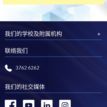
免責聲明
本學院為學院開設的其中一些課程提供在線服務的平台。雖然
我们的学校及附属机构
本學院會力求在有關網頁上刊載的資訊正確和合時，但本學院
卻不能為這些資訊作出任何明確或隱含的保證。本學院尤其不
會保證下列各項：資訊並無侵犯版權，資訊可安全使用、資訊
联络我们
準確、資訊適合任何目的、資訊不含電腦病毒等。
本學院（包括其僱員及附屬機構）對你在網上付款而由下列原
3762 6262
因所導致的任何損失，一概不負責；上述原因包括：（1）由
付款銀行或獨立商戶因為付款的網關在處理付款的信用卡、付
款卡、智能卡或其他付款的設施時出現任何信息或資訊傳送的
我们的社交媒体
失誤、延誤、中斷、中止、或限制（2）從付款的網關傳送而
來的任何信息或資訊中出現的疏忽、錯誤、誤差或遺漏；
（3）付款的網關在完成網上付款時出現的故障、失靈、或失
转
转
转
转
誤；（4）任何由付款的網關引起或與付款的網關相關的原