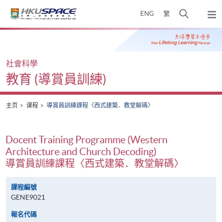
Skip
打
ENG
繁
to
弹
main
开
出
Main
content
搜
主
content
菜
寻
start
单
介
社會科學
面
教育 (導賞員訓練)
主页
课程
導賞員訓練課程〈西式建築．教堂解碼〉
Docent Training Programme (Western
Architecture and Church Decoding)
導賞員訓練課程〈西式建築．教堂解碼〉
課程編號
GENE9021
報名代碼