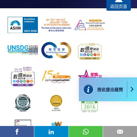
人姓名。 閣下可：
返回页首
親臨學院各報名中心遞交劃線支票、報名表格及有關
證明文件；
或可將上述文件一併寄交各報名中心，信封上請註明
「報讀課程」，惟學院對郵遞失誤而遺失的支票及個
人資料概不負責。
3. VISA / Mastercard
申請人可親臨學院任何一所報名中心，以 VISA 或
Mastercard（包括「香港大學專業進修學院
按此提出疑問
Mastercard卡」）繳付學費。香港大學專業進修學院
Mastercard卡持有人，如報讀課程滿港幣2,000元，可
享有十個月免息分期付款優惠，惟課程申請人必須為
信用卡持有人。詳情請向學院報名中心職員查詢。
4. 網上繳費服務