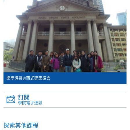
用於一般學歷頒授課程。
課程負責人會為學員送上「註冊及學費通知」
(「通知」)，請填妥有關「通知」，並親往報名中
心或以郵遞方式，遞交「通知」及繳交所需費用。
有關繳費詳情，請參閱
付款方法
。如對報名程序有任
何疑問，請詳閱個別課程資料，或聯絡有關課程負責
人或報名中心。
課程/科目報名注意事項:
樂學導賞@西式建築語言
選用網上報名服務必須在已接駁互聯網及支援
JavaScript程式瀏覽器的電腦上進行。建議選用
訂閱
Google Chrome瀏覽器。
學院電子通訊
申請人不應閒置申請超過10分鐘。否則，申請人
必須重新開始整個申請程序。
探索其他課程
網上報名只支援「提早報讀優惠」。如需享用其他