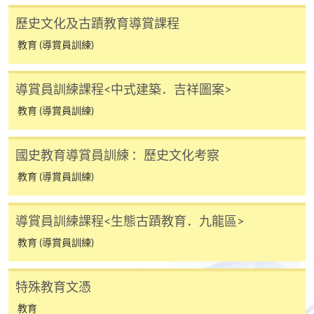
報讀優惠，請親臨學院的報名中心報名。
歷史文化及古蹟教育導賞課程
在網上報名過程中，由於提交課程申請和付款在系
教育 (導賞員訓練)
統處理上為兩個不同的程序，成功付款並不保證成
功被獲取錄。任何不成功的申請，課程組職員將儘
快與 閣下聯絡。
導賞員訓練課程<中式建築．吉祥圖案>
申請人應注意，不論親身或網上報讀，相同的課
教育 (導賞員訓練)
程/科目只可提交一次申請。
在網上報名過程中，付款成功後，網頁將顯示付款
國史教育導賞員訓練 ：歷史文化考察
確認。另外，確認電子郵件亦會發送到 閣下的電
教育 (導賞員訓練)
子郵件帳戶。請保留確定回條作日後查詢用途。
除特殊情況(例如課程因報名人數不足而被取消)及
法例規定外，一切已繳費用，概不退還。
導賞員訓練課程<生態古蹟教育．九龍區>
如須甄選入學，則正式收據並不可作為 閣下已獲
教育 (導賞員訓練)
取錄的證明。學院將在截止報名日期後儘快通知申
請者是否獲取錄。落選的申請人將獲退還已繳交的
特殊教育文憑
學費。
教育