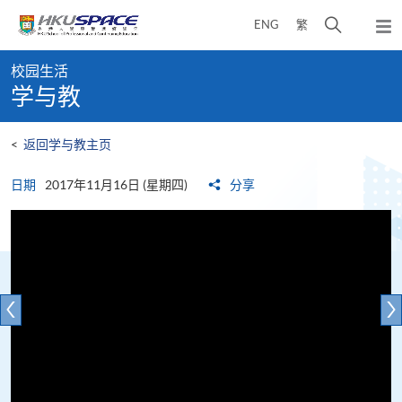
Skip
打
ENG
繁
to
弹
main
开
出
Main
content
搜
主
校园生活
content
菜
寻
学与教
start
单
介
面
<
返回学与教主页
日期
2017年11月16日 (星期四)
分享