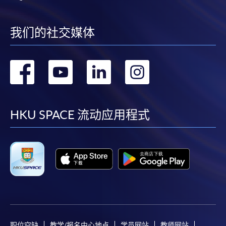
我们的社交媒体
转
转
转
转
到
到
到
到
facebook
youtube
linkedin
instag
HKU SPACE 流动应用程式
职位空缺
教学/报名中心地点
学员网站
教师网站