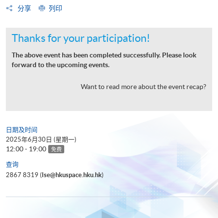
分享
列印
Thanks for your participation!
The above event has been completed successfully. Please look
forward to the upcoming events.
Want to read more about the event recap?
日期及时间
2025年6月30日 (星期一)
12:00 - 19:00
免费
查询
2867 8319 (
lse@hkuspace.hku.hk
)