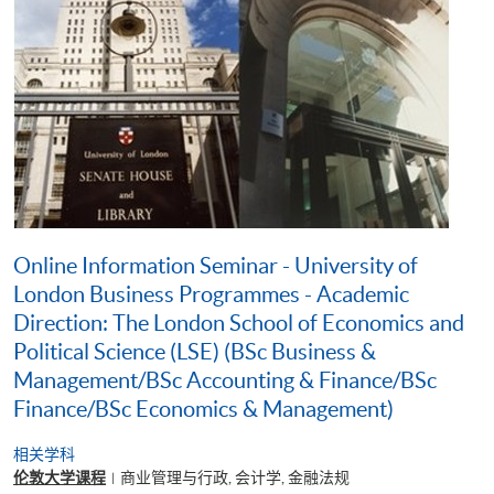
Online Information Seminar - University of
London Business Programmes - Academic
Direction: The London School of Economics and
Political Science (LSE) (BSc Business &
Management/BSc Accounting & Finance/BSc
Finance/BSc Economics & Management)
相关学科
伦敦大学课程
商业管理与行政, 会计学, 金融法规
|