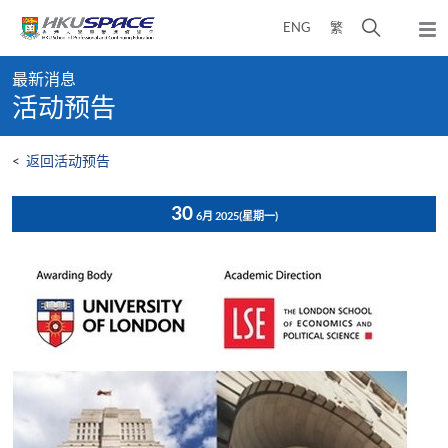
Skip
打
ENG
繁
to
弹
main
开
出
Main
content
搜
主
最新消息
content
菜
寻
活动预告
start
单
介
面
<
返回活动预告
30
6月 2025
(星期一)