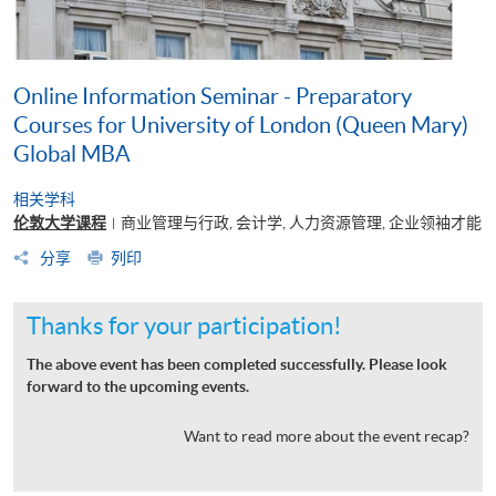
Online Information Seminar - Preparatory
Courses for University of London (Queen Mary)
Global MBA
相关学科
伦敦大学课程
商业管理与行政, 会计学, 人力资源管理, 企业领袖才能
|
分享
列印
Thanks for your participation!
The above event has been completed successfully. Please look
forward to the upcoming events.
Want to read more about the event recap?