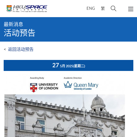
Skip
打
ENG
繁
to
弹
main
开
出
Main
content
搜
主
最新消息
content
菜
寻
活动预告
start
单
介
面
<
返回活动预告
27
5月 2025
(星期二)