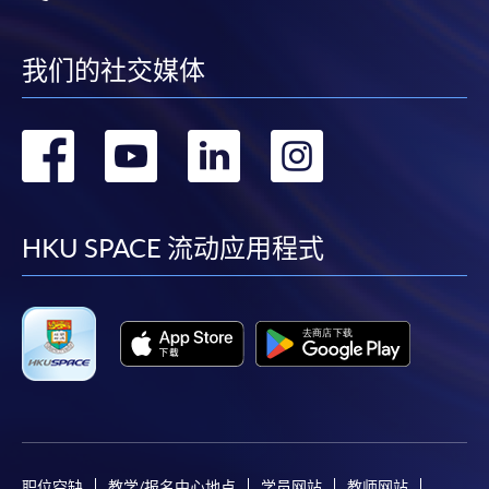
我们的社交媒体
转
转
转
转
到
到
到
到
facebook
youtube
linkedin
instag
HKU SPACE 流动应用程式
职位空缺
教学/报名中心地点
学员网站
教师网站