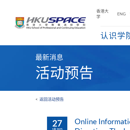
Skip
to
香港大
ENG
main
学
content
认识学
Main
content
最新消息
start
活动预告
<
返回活动预告
Online Informati
27
1月 2025