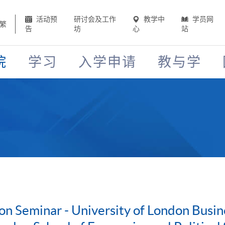
活动预
研讨会及工作
教学中
学员网
繁
告
坊
心
站
院
学习
入学申请
教与学
on Seminar - University of London Bus