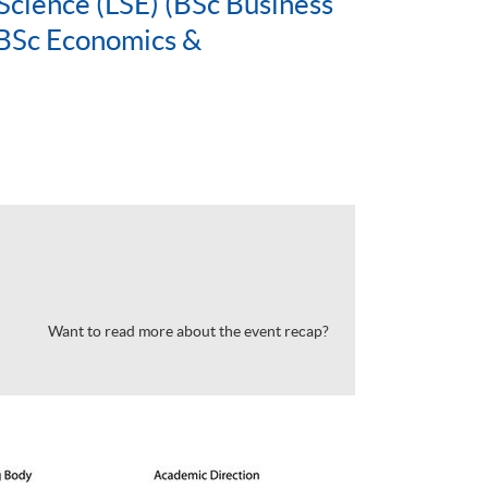
Science (LSE) (BSc Business
BSc Economics &
Want to read more about the event recap?