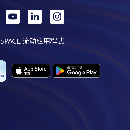
转
转
转
转
到
到
到
到
facebook
youtube
linkedin
instagram
 SPACE 流动应用程式