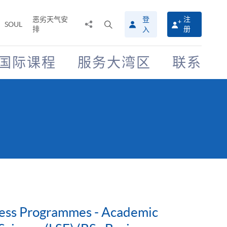
恶劣天气安
登
注
分
打
SOUL
排
册
入
享
开
至
搜
寻
国际课程
服务大湾区
联系
介
面
iness Programmes - Academic