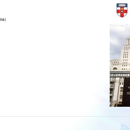
.hk
)