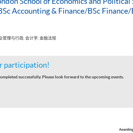
ondon School of Economics and Political 
c Accounting & Finance/BSc Finance/
业管理与行政, 会计学, 金融法规
 participation!
ompleted successfully. Please look forward to the upcoming events.