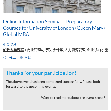
Online Information Seminar - Preparatory
Courses for University of London (Queen Mary)
Global MBA
相关学科
伦敦大学课程
商业管理与行政, 会计学, 人力资源管理, 企业领袖才能
|
分享
列印
Thanks for your participation!
The above event has been completed successfully. Please look
forward to the upcoming events.
Want to read more about the event recap?