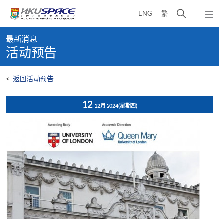
Skip
打
ENG
繁
to
弹
main
开
出
Main
content
搜
主
最新消息
content
菜
寻
活动预告
start
单
介
面
<
返回活动预告
12
12月 2024
(星期四)