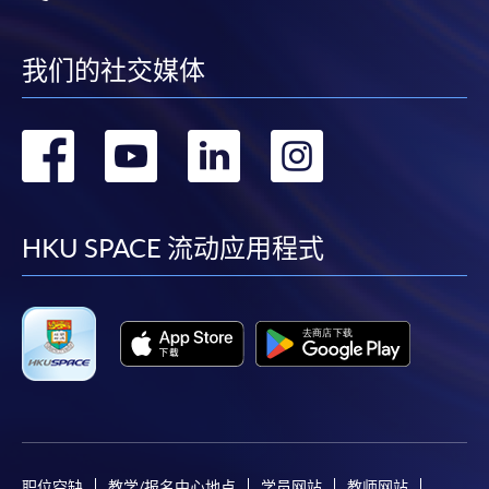
我们的社交媒体
转
转
转
转
到
到
到
到
facebook
youtube
linkedin
instag
HKU SPACE 流动应用程式
职位空缺
教学/报名中心地点
学员网站
教师网站