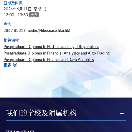
日期及时间
2024年6月11日 (星期二)
13:00 - 13:30
免费
查询
2867 8331 (
finedec@hkuspace.hku.hk
)
相关课程
Postgraduate Diploma in FinTech and Legal Regulations
Postgraduate Diploma in Financial Analytics and Algo Trading
Postgraduate Diploma in Finance and Data Analytics
相
更多
Certificate for Module (Technical Analysis and Data Analytics for Stock
关
Investment)
课
Certificate for Module (Business Intelligence and Data Automation)
程
Certificate for Module (Business Analytics and Web Scraping)
Certificate for Module (Big Data Governance and Data Compliance)
Executive Certificate in Interpretation and Visualization of Business Big
Data
我们的学校及附属机构
Big Data and FinTech Executive Workshop Series - Big Data and Data
Visualization
Big Data and FinTech Executive Workshop Series - Applied AI and
Business Analytics