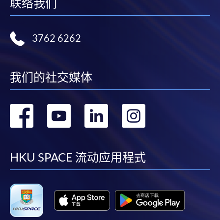
联络我们
3762 6262
我们的社交媒体
转
转
转
转
到
到
到
到
facebook
youtube
linkedin
instag
HKU SPACE 流动应用程式