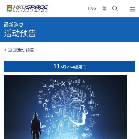
Skip
打
ENG
繁
to
弹
main
开
出
Main
content
搜
主
最新消息
content
菜
寻
活动预告
start
单
介
面
<
返回活动预告
11
6月 2024
(星期二)