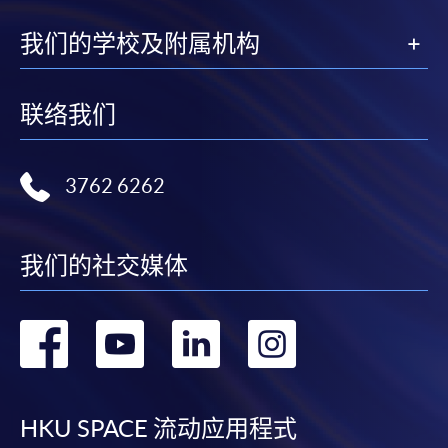
我们的学校及附属机构
联络我们
3762 6262
我们的社交媒体
转
转
转
转
到
到
到
到
facebook
youtube
linkedin
instag
HKU SPACE 流动应用程式