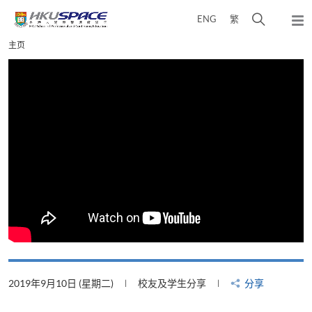
Skip
打
ENG
繁
to
弹
main
开
出
Main
主页
content
搜
主
content
菜
寻
start
单
介
面
分享
2019年8月22日 (星期四)
校友及学生分享