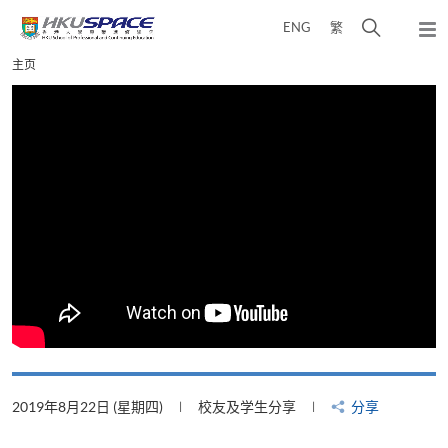
Skip
打
ENG
繁
to
弹
main
开
出
Main
主页
content
搜
主
content
菜
寻
start
单
介
面
2019年8月22日 (星期四)
校友及学生分享
分享
2