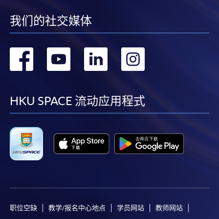
我们的社交媒体
转
转
转
转
到
到
到
到
facebook
youtube
linkedin
instag
HKU SPACE 流动应用程式
职位空缺
教学/报名中心地点
学员网站
教师网站