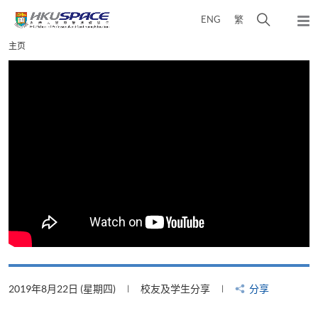
Skip
打
ENG
繁
to
弹
main
开
出
Main
主页
content
搜
主
content
菜
寻
start
单
介
面
2019年8月22日 (星期四)
校友及学生分享
分享
2