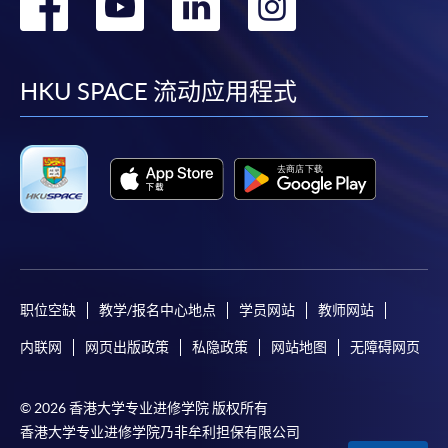
转
转
转
转
到
到
到
到
facebook
youtube
linkedin
instag
HKU SPACE 流动应用程式
职位空缺
教学/报名中心地点
学员网站
教师网站
内联网
网页出版政策
私隐政策
网站地图
无障碍网页
© 2026 香港大学专业进修学院 版权所有
香港大学专业进修学院乃非牟利担保有限公司