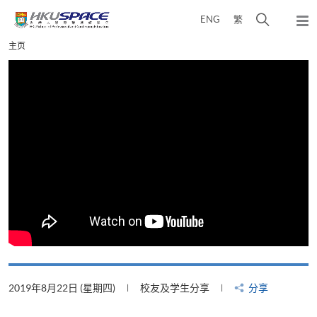
Skip
打
ENG
繁
to
弹
main
开
出
Main
主页
content
搜
主
content
菜
寻
start
单
介
面
2019年8月22日 (星期四)
校友及学生分享
分享
2