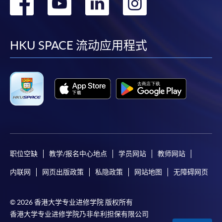
转
转
转
转
到
到
到
到
facebook
youtube
linkedin
instag
HKU SPACE 流动应用程式
职位空缺
教学/报名中心地点
学员网站
教师网站
内联网
网页出版政策
私隐政策
网站地图
无障碍网页
© 2026 香港大学专业进修学院 版权所有
香港大学专业进修学院乃非牟利担保有限公司