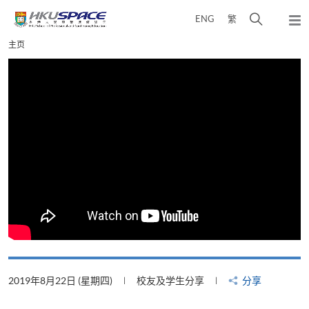
Skip
打
ENG
繁
to
弹
main
开
出
Main
主页
content
搜
主
content
菜
寻
start
单
介
面
2019年8月22日 (星期四)
校友及学生分享
分享
2