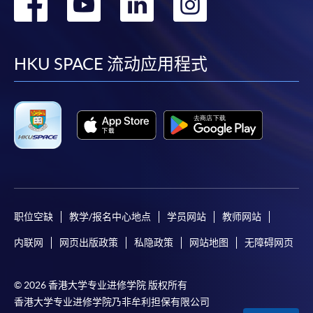
转
转
转
转
到
到
到
到
facebook
youtube
linkedin
instag
HKU SPACE 流动应用程式
职位空缺
教学/报名中心地点
学员网站
教师网站
内联网
网页出版政策
私隐政策
网站地图
无障碍网页
© 2026 香港大学专业进修学院 版权所有
香港大学专业进修学院乃非牟利担保有限公司