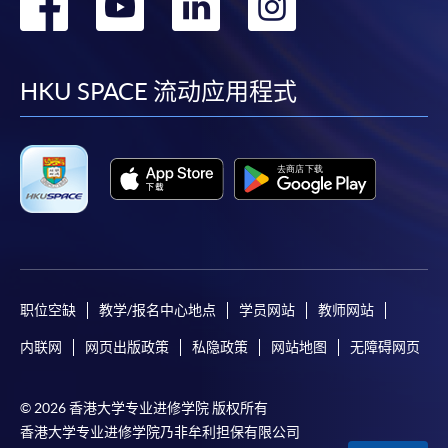
转
转
转
转
到
到
到
到
facebook
youtube
linkedin
instag
HKU SPACE 流动应用程式
职位空缺
教学/报名中心地点
学员网站
教师网站
内联网
网页出版政策
私隐政策
网站地图
无障碍网页
© 2026 香港大学专业进修学院 版权所有
香港大学专业进修学院乃非牟利担保有限公司