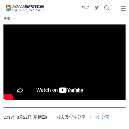
Skip
打
ENG
繁
to
弹
main
开
出
Main
主页
content
搜
主
content
菜
寻
start
单
介
面
2019年8月22日 (星期四)
校友及学生分享
分享
2