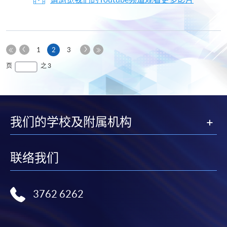
上
下
本
1
2
3
一
一
第
页
最
页
之 3
页
页
一
后
页
一
页
我们的学校及附属机构
联络我们
3762 6262