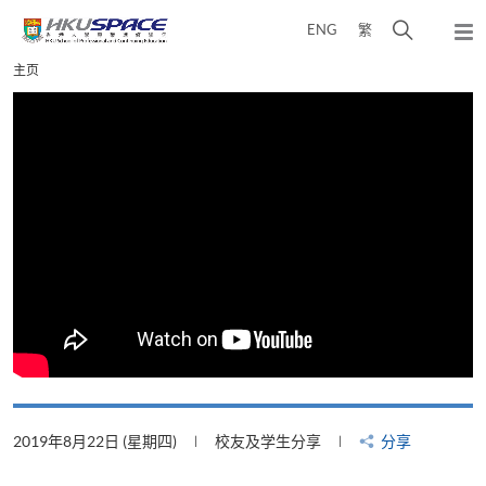
Skip
打
ENG
繁
to
弹
main
开
出
Main
主页
content
搜
主
content
菜
寻
start
单
介
面
2019年8月22日 (星期四)
校友及学生分享
分享
2