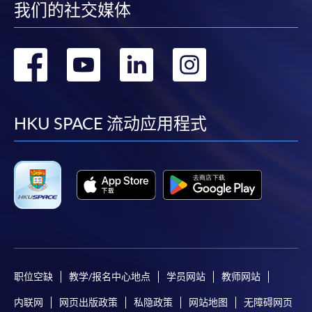
我们的社交媒体
转
转
转
转
到
到
到
到
facebook
youtube
linkedin
instag
HKU SPACE 流动应用程式
职位空缺
教学/报名中心地点
学员网站
教师网站
内联网
网页出版政策
私隐政策
网站地图
无障碍网页